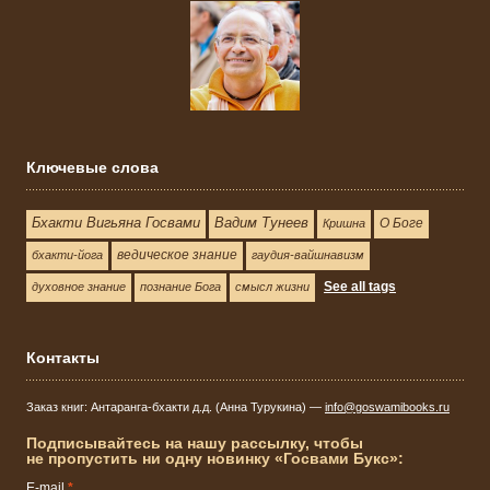
Ключевые слова
Бхакти Вигьяна Госвами
Вадим Тунеев
О Боге
Кришна
ведическое знание
бхакти-йога
гаудия-вайшнавизм
See all tags
духовное знание
познание Бога
смысл жизни
Контакты
Заказ книг: Антаранга-бхакти д.д. (Анна Турукина) —
info@goswamibooks.ru
Подписывайтесь на нашу рассылку, чтобы
не пропустить ни одну новинку «Госвами Букс»:
E-mail
*