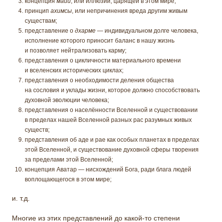
концепция
майи
, или иллюзии, царящей в этом мире;
принцип
ахимсы
, или непричинения вреда другим живым
существам;
представление о
дхарме
— индивидуальном долге человека,
исполнение которого приносит баланс в нашу жизнь
и позволяет нейтрализовать карму;
представления о цикличности материального времени
и вселенских исторических циклах;
представления о необходимости деления общества
на сословия и уклады жизни, которое должно способствовать
духовной эволюции человека;
представления о населённости Вселенной и существовании
в пределах нашей Вселенной разных рас разумных живых
существ;
представления об аде и рае как особых планетах в пределах
этой Вселенной, и существование духовной сферы творения
за пределами этой Вселенной;
концепция Аватар — нисхождений Бога, ради блага людей
воплощающегося в этом мире;
и. т.д.
Многие из этих представлений до какой-то степени