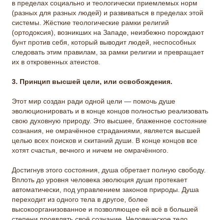
в пределах социально и теологически приемлемых норм
(разных для разных людей) и развиваться в пределах этой
системы. Жёсткие теологические рамки религий
(ортодоксия), возникших на Западе, неизбежно порождают
бунт против себя, который выводит людей, неспособных
следовать этим правилам, за рамки религии и превращает
их в откровенных атеистов.
3. Принцип высшей цели, или освобождения.
Этот мир создан ради одной цели — помочь душе
эволюционировать и в конце концов полностью реализовать
свою духовную природу. Это высшее, блаженное состояние
сознания, не омрачённое страданиями, является высшей
целью всех поисков и скитаний души. В конце концов все
хотят счастья, вечного и ничем не омрачённого.
Достигнув этого состояния, душа обретает полную свободу.
Вплоть до уровня человека эволюция души протекает
автоматически, под управлением законов природы. Душа
переходит из одного тела в другое, более
высокоорганизованное и позволяющее ей всё в большей
степени проявлять своё сознание. Человеческое тело