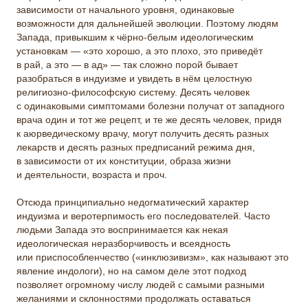
зависимости от начального уровня, одинаковые
возможности для дальнейшей эволюции. Поэтому людям
Запада, привыкшим к чёрно-белым идеологическим
установкам — «это хорошо, а это плохо, это приведёт
в рай, а это — в ад» — так сложно порой бывает
разобраться в индуизме и увидеть в нём целостную
религиозно-философскую систему. Десять человек
с одинаковыми симптомами болезни получат от западного
врача один и тот же рецепт, и те же десять человек, придя
к аюрведическому врачу, могут получить десять разных
лекарств и десять разных предписаний режима дня,
в зависимости от их конституции, образа жизни
и деятельности, возраста и проч.
Отсюда принципиально недогматический характер
индуизма и веротерпимость его последователей. Часто
людьми Запада это воспринимается как некая
идеологическая неразборчивость и всеядность
или приспособленчество («инклюзивизм», как называют это
явление индологи), но на самом деле этот подход
позволяет огромному числу людей с самыми разными
желаниями и склонностями продолжать оставаться