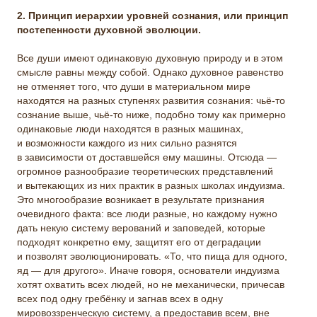
2. Принцип иерархии уровней сознания, или принцип
постепенности духовной эволюции.
Все души имеют одинаковую духовную природу и в этом
смысле равны между собой. Однако духовное равенство
не отменяет того, что души в материальном мире
находятся на разных ступенях развития сознания: чьё-то
сознание выше, чьё-то ниже, подобно тому как примерно
одинаковые люди находятся в разных машинах,
и возможности каждого из них сильно разнятся
в зависимости от доставшейся ему машины. Отсюда —
огромное разнообразие теоретических представлений
и вытекающих из них практик в разных школах индуизма.
Это многообразие возникает в результате признания
очевидного факта: все люди разные, но каждому нужно
дать некую систему верований и заповедей, которые
подходят конкретно ему, защитят его от деградации
и позволят эволюционировать. «То, что пища для одного,
яд — для другого». Иначе говоря, основатели индуизма
хотят охватить всех людей, но не механически, причесав
всех под одну гребёнку и загнав всех в одну
мировоззренческую систему, а предоставив всем, вне