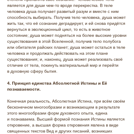
является для души чем-то вроде перекрестка. В теле
человека душа получает развитый разум и вместе с ним
способность выбирать. Получив тело человека, душа может
жить так, что её сознание деградирует, и ей снова придётся
вернуться в эволюционный цикл, то есть в животное
состояние; душа может подняться на более высокие уровни
существования в этой Вселенной, получив тело полубога
или обитателя райских планет; душа может остаться в теле
человека и продолжать действовать на этом плане
существования; и, наконец, душа может реализовать своё
отличие от тела, покинуть материальный мир и перейти
в духовную сферу бытия.
4. Принцип единства Абсолютной Истины и Её
познаваемости.
Конечная реальность, Абсолютная Истина, при всём своём
бесконечном многообразии и возникающем в результате
этого многообразии форм духовного опыта, едина
и познаваема. Высшей формой познания Истины является
откровение, а высшая форма откровения явлена в виде
священных текстов Вед и других писаний, возникших