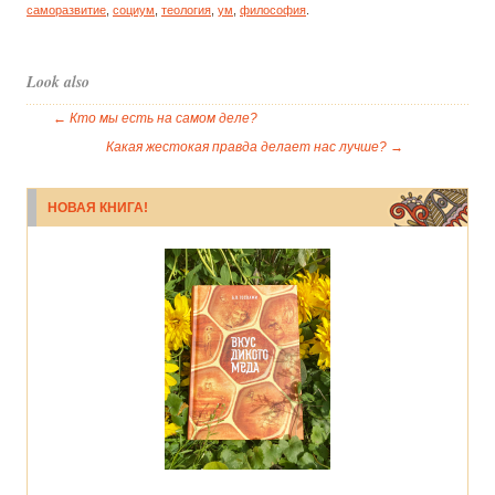
саморазвитие
,
социум
,
теология
,
ум
,
философия
.
Look also
←
Кто мы есть на самом деле?
Какая жестокая правда делает нас лучше?
→
НОВАЯ КНИГА!