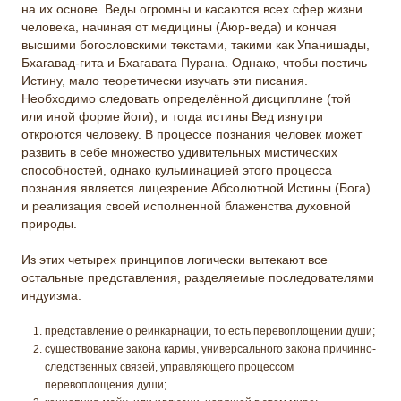
на их основе. Веды огромны и касаются всех сфер жизни
человека, начиная от медицины (Аюр-веда) и кончая
высшими богословскими текстами, такими как Упанишады,
Бхагавад-гита и Бхагавата Пурана. Однако, чтобы постичь
Истину, мало теоретически изучать эти писания.
Необходимо следовать определённой дисциплине (той
или иной форме йоги), и тогда истины Вед изнутри
откроются человеку. В процессе познания человек может
развить в себе множество удивительных мистических
способностей, однако кульминацией этого процесса
познания является лицезрение Абсолютной Истины (Бога)
и реализация своей исполненной блаженства духовной
природы.
Из этих четырех принципов логически вытекают все
остальные представления, разделяемые последователями
индуизма:
представление о реинкарнации, то есть перевоплощении души;
существование закона кармы, универсального закона причинно-
следственных связей, управляющего процессом
перевоплощения души;