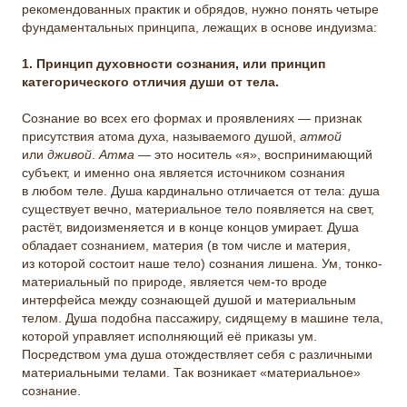
рекомендованных практик и обрядов, нужно понять четыре
фундаментальных принципа, лежащих в основе индуизма:
1. Принцип духовности сознания, или принцип
категорического отличия души от тела.
Сознание во всех его формах и проявлениях — признак
присутствия атома духа, называемого душой,
атмой
или
дживой
.
Атма
— это носитель «я», воспринимающий
субъект, и именно она является источником сознания
в любом теле. Душа кардинально отличается от тела: душа
существует вечно, материальное тело появляется на свет,
растёт, видоизменяется и в конце концов умирает. Душа
обладает сознанием, материя (в том числе и материя,
из которой состоит наше тело) сознания лишена. Ум, тонко-
материальный по природе, является чем-то вроде
интерфейса между сознающей душой и материальным
телом. Душа подобна пассажиру, сидящему в машине тела,
которой управляет исполняющий её приказы ум.
Посредством ума душа отождествляет себя с различными
материальными телами. Так возникает «материальное»
сознание.