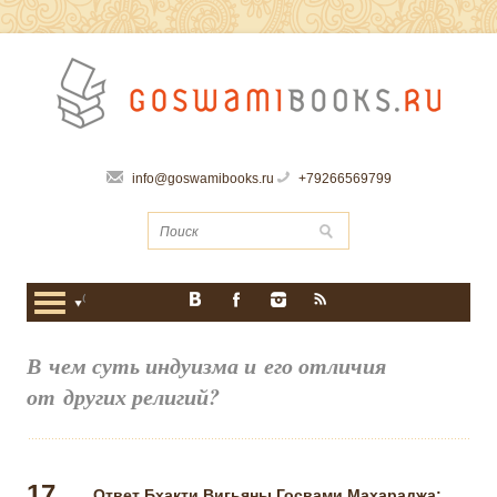
info@goswamibooks.ru
+79266569799
В чем суть индуизма и его отличия
от других религий?
17
Ответ Бхакти Вигьяны Госвами Махараджа: