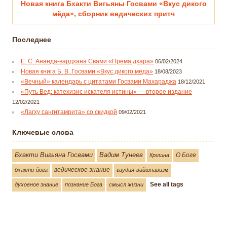
Новая книга Бхакти Вигьяны Госвами «Вкус дикого
мёда», сборник ведических притч
Последнее
Е. С. Ананда-вардхана Свами «Према дхара»
06/02/2024
Новая книга Б. В. Госвами «Вкус дикого мёда»
18/08/2023
«Вечный» календарь с цитатами Госвами Махараджа
18/12/2021
«Путь Вед: катехизис искателя истины» — второе издание
12/02/2021
«Лагху сангитамрита» со скидкой
09/02/2021
Ключевые слова
Бхакти Вигьяна Госвами
Вадим Тунеев
О Боге
Кришна
ведическое знание
бхакти-йога
гаудия-вайшнавизм
See all tags
духовное знание
познание Бога
смысл жизни