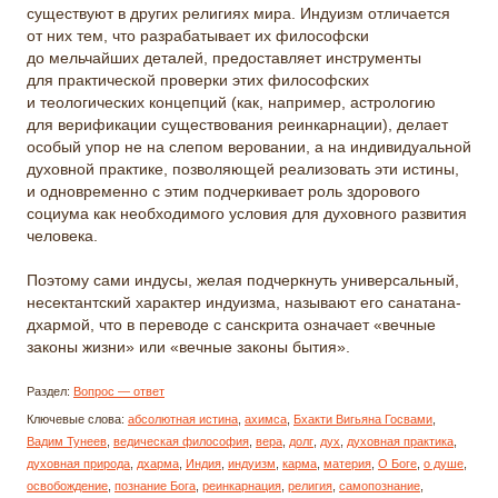
существуют в других религиях мира. Индуизм отличается
от них тем, что разрабатывает их философски
до мельчайших деталей, предоставляет инструменты
для практической проверки этих философских
и теологических концепций (как, например, астрологию
для верификации существования реинкарнации), делает
особый упор не на слепом веровании, а на индивидуальной
духовной практике, позволяющей реализовать эти истины,
и одновременно с этим подчеркивает роль здорового
социума как необходимого условия для духовного развития
человека.
Поэтому сами индусы, желая подчеркнуть универсальный,
несектантский характер индуизма, называют его санатана-
дхармой, что в переводе с санскрита означает «вечные
законы жизни» или «вечные законы бытия».
Раздел:
Вопрос — ответ
Ключевые слова:
абсолютная истина
,
ахимса
,
Бхакти Вигьяна Госвами
,
Вадим Тунеев
,
ведическая философия
,
вера
,
долг
,
дух
,
духовная практика
,
духовная природа
,
дхарма
,
Индия
,
индуизм
,
карма
,
материя
,
О Боге
,
о душе
,
освобождение
,
познание Бога
,
реинкарнация
,
религия
,
самопознание
,