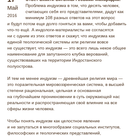
Проблема индуизма в том, что десять человек,
Май
считающих себя его представителями, дадут как
2016
минимум 108 разных ответов на этот вопрос
и будут потом еще долго гоняться за вами, чтобы добавить
что-то ещё. А индологи-материалисты не согласятся
ни с одним из этих ответов и скажут, что индуизма как
единой теологической системы или религии вовсе
не существует,
что индуизм — это всего лишь некое общее
наименование для запутанного клубка верований,
существовавших на территории Индостанского
полуострова.
И тем не менее индуизм — древнейшая религия мира —
это поразительная мировоззренческая система, в высшей
степени рациональная, цельная и основанная
на глубочайшем проникновении в суть окружающей нас
реальности и распространяющая своё влияние на все
сферы жизни человека.
Чтобы понять индуизм как целостное явление
и не запутаться в многообразии социальных институтов,
философских и теологических представлений,