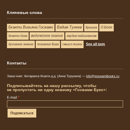
Ключевые слова
Бхакти Вигьяна Госвами
Вадим Тунеев
О Боге
Кришна
ведическое знание
бхакти-йога
гаудия-вайшнавизм
See all tags
духовное знание
познание Бога
смысл жизни
Контакты
Заказ книг: Антаранга-бхакти д.д. (Анна Турукина) —
info@goswamibooks.ru
Подписывайтесь на нашу рассылку, чтобы
не пропустить ни одну новинку «Госвами Букс»:
E-mail
*
Подписаться