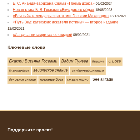
Е. С. Ананда-вардхана Свами «Према дхара»
06/02/2024
Новая книга Б. В. Госвами «Вкус дикого мёда»
18/08/2023
«Вечный» календарь с цитатами Госвами Махараджа
18/12/2021
«Путь Вед: катехизис искателя истины» — второе издание
12/02/2021
«Лагху сангитамрита» со скидкой
09/02/2021
Ключевые слова
Бхакти Вигьяна Госвами
Вадим Тунеев
О Боге
Кришна
ведическое знание
бхакти-йога
гаудия-вайшнавизм
See all tags
духовное знание
познание Бога
смысл жизни
Поддержите проект!