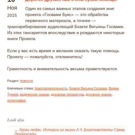
Ноя
Один из самых важных этапов создания книг
проекта «Госвами Букс» — это обработка
2015
первичного материала, а точнее —
транскрибирование аудиолекций Бхакти Вигьяны Госвами.
Из этих танскриптов впоследствии и рождаются некоторые
книги Проекта.
Если у вас есть время и желание оказать такую помощь
Проекту — пожалуйста, откликнитесь!
Грамотность и внимательность весьма приветствуются.
Раздел:
Новости
Ключевые слова:
благотворительность
,
Бхакти Вигьяна Госвами
,
Вадим
Тунеев
,
ведическое знание
,
духовная литература
,
духовное знание
,
полиграфия
.
Look also
←
Уроки любви. Истории из жизни А.Ч. Бхактиведанты Свами
Прабхупады